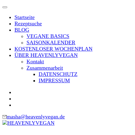
Skip
to
Startseite
content
Rezeptsuche
(Press
BLOG
Enter)
VEGANE BASICS
SAISONKALENDER
KOSTENLOSER WOCHENPLAN
ÜBER HEAVENLYVEGAN
Kontakt
Zusammenarbeit
DATENSCHUTZ
IMPRESSUM
masha@heavenlyvegan.de