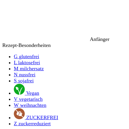
Anfänger
Rezept-Besonderheiten
G
glutenfrei
L
laktosefrei
M
milchersatz
N
nussfrei
S
sojafrei
Vegan
V
vegetarisch
W
weihnachten
ZUCKERFREI
Z
zuckerreduziert