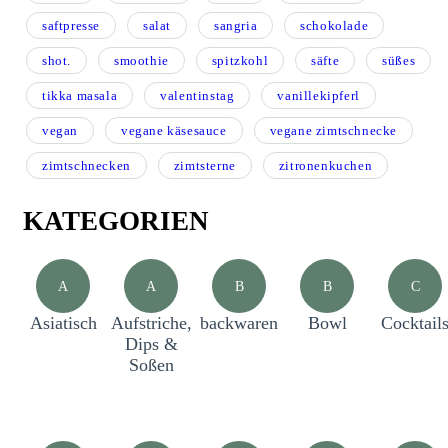
saftpresse
salat
sangria
schokolade
shot.
smoothie
spitzkohl
säfte
süßes
tikka masala
valentinstag
vanillekipferl
vegan
vegane käsesauce
vegane zimtschnecke
zimtschnecken
zimtsterne
zitronenkuchen
KATEGORIEN
A
A
B
B
C
Asiatisch
Aufstriche,
backwaren
Bowl
Cocktail
Dips &
Soßen