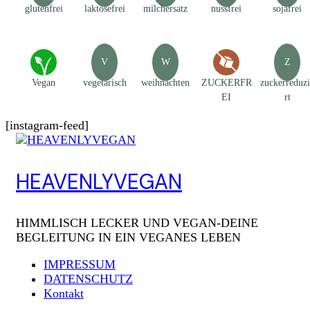
glutenfrei
laktosefrei
milchersatz
nussfrei
sojafrei
V
W
Z
Vegan
vegetarisch
weihnachten
ZUCKERFR
zuckerreduzi
EI
rt
[instagram-feed]
HEAVENLYVEGAN
HIMMLISCH LECKER UND VEGAN-DEINE
BEGLEITUNG IN EIN VEGANES LEBEN
IMPRESSUM
DATENSCHUTZ
Kontakt