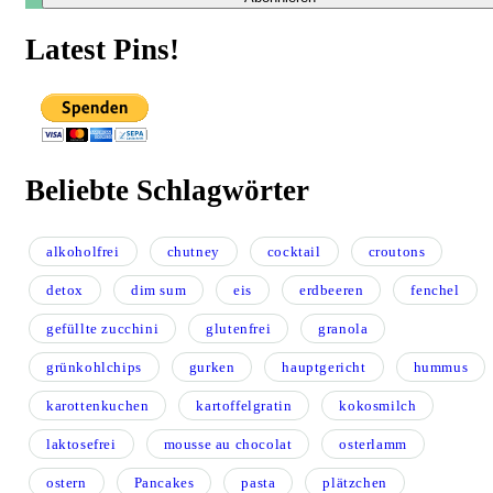
Latest Pins!
Beliebte Schlagwörter
alkoholfrei
chutney
cocktail
croutons
detox
dim sum
eis
erdbeeren
fenchel
gefüllte zucchini
glutenfrei
granola
grünkohlchips
gurken
hauptgericht
hummus
karottenkuchen
kartoffelgratin
kokosmilch
laktosefrei
mousse au chocolat
osterlamm
ostern
Pancakes
pasta
plätzchen