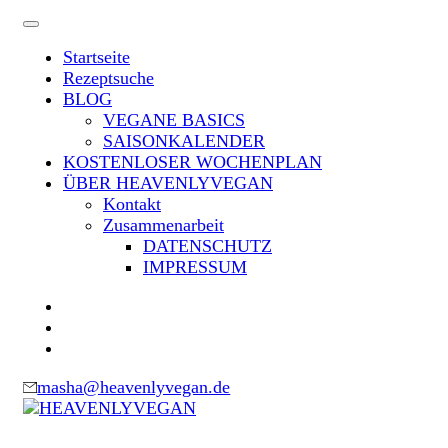
Skip
to
Startseite
content
Rezeptsuche
(Press
BLOG
Enter)
VEGANE BASICS
SAISONKALENDER
KOSTENLOSER WOCHENPLAN
ÜBER HEAVENLYVEGAN
Kontakt
Zusammenarbeit
DATENSCHUTZ
IMPRESSUM
masha@heavenlyvegan.de