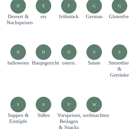
D
E
F
G
G
Dessert &
eis
frühstück
German
Glutenfre
Nachspeisen
H
H
O
S
S
halloween
Hauptgericht
ostern.
Salate
Smoothie
&
Getränke
S
S
V
W
Suppen &
Süßes
Vorspeisen,
weihnachten
Eintöpfe
Beilagen
& Snacks