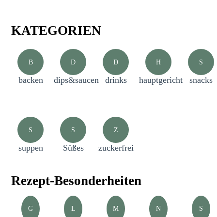
KATEGORIEN
B
D
D
H
S
backen
dips&saucen
drinks
hauptgericht
snacks
S
S
Z
suppen
Süßes
zuckerfrei
Rezept-Besonderheiten
G
L
M
N
S