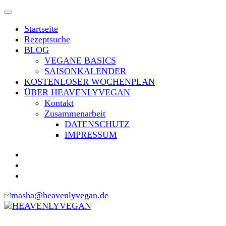
Skip
to
Startseite
content
Rezeptsuche
(Press
BLOG
Enter)
VEGANE BASICS
SAISONKALENDER
KOSTENLOSER WOCHENPLAN
ÜBER HEAVENLYVEGAN
Kontakt
Zusammenarbeit
DATENSCHUTZ
IMPRESSUM
masha@heavenlyvegan.de