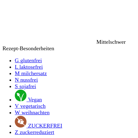
Mittelschwer
Rezept-Besonderheiten
G
glutenfrei
L
laktosefrei
M
milchersatz
N
nussfrei
S
sojafrei
Vegan
V
vegetarisch
W
weihnachten
ZUCKERFREI
Z
zuckerreduziert