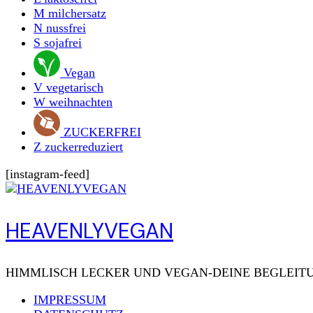
M
milchersatz
N
nussfrei
S
sojafrei
Vegan
V
vegetarisch
W
weihnachten
ZUCKERFREI
Z
zuckerreduziert
[instagram-feed]
HEAVENLYVEGAN
HIMMLISCH LECKER UND VEGAN-DEINE BEGLEITU
IMPRESSUM