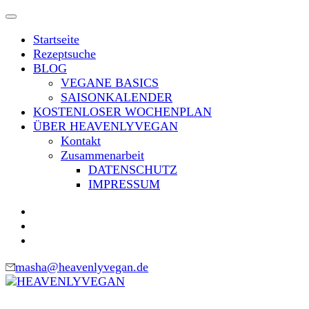
Skip
to
Startseite
content
Rezeptsuche
(Press
BLOG
Enter)
VEGANE BASICS
SAISONKALENDER
KOSTENLOSER WOCHENPLAN
ÜBER HEAVENLYVEGAN
Kontakt
Zusammenarbeit
DATENSCHUTZ
IMPRESSUM
masha@heavenlyvegan.de