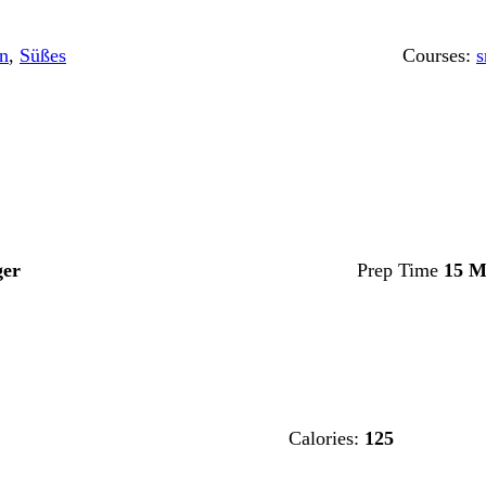
n
,
Süßes
Courses:
s
ger
Prep Time
15 M
Calories:
125