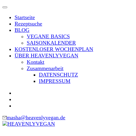
Skip
to
Startseite
content
Rezeptsuche
(Press
BLOG
Enter)
VEGANE BASICS
SAISONKALENDER
KOSTENLOSER WOCHENPLAN
ÜBER HEAVENLYVEGAN
Kontakt
Zusammenarbeit
DATENSCHUTZ
IMPRESSUM
masha@heavenlyvegan.de