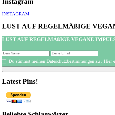
Instagram
INSTAGRAM
LUST AUF REGELMÄßIGE VEGA
LUST AUF REGELMÄßIGE VEGANE IMPUL
Du stimmst meinen Dateschutzbestimmungen zu . Hier er
Latest Pins!
Beliebte Schlagwörter