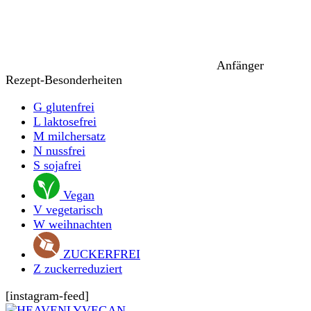
Anfänger
Rezept-Besonderheiten
G
glutenfrei
L
laktosefrei
M
milchersatz
N
nussfrei
S
sojafrei
Vegan
V
vegetarisch
W
weihnachten
ZUCKERFREI
Z
zuckerreduziert
[instagram-feed]