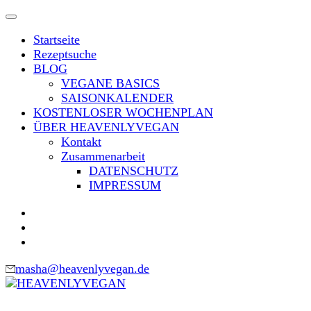
Skip
to
Startseite
content
Rezeptsuche
(Press
BLOG
Enter)
VEGANE BASICS
SAISONKALENDER
KOSTENLOSER WOCHENPLAN
ÜBER HEAVENLYVEGAN
Kontakt
Zusammenarbeit
DATENSCHUTZ
IMPRESSUM
masha@heavenlyvegan.de