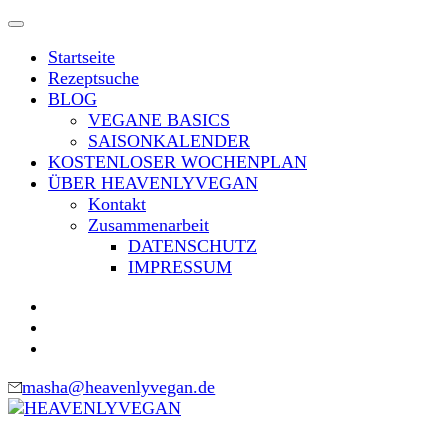
Skip
to
Startseite
content
Rezeptsuche
(Press
BLOG
Enter)
VEGANE BASICS
SAISONKALENDER
KOSTENLOSER WOCHENPLAN
ÜBER HEAVENLYVEGAN
Kontakt
Zusammenarbeit
DATENSCHUTZ
IMPRESSUM
masha@heavenlyvegan.de